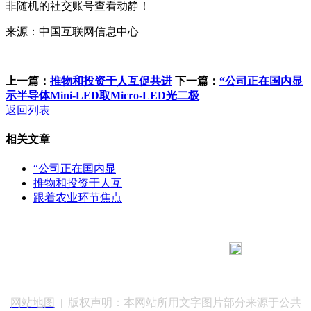
非随机的社交账号查看动静！
来源：中国互联网信息中心
上一篇：
推物和投资于人互促共进
下一篇：
“公司正在国内显
示半导体Mini-LED取Micro-LED光二极
返回列表
相关文章
“公司正在国内显
推物和投资于人互
跟着农业环节焦点
183 9181 6005
客服热线：
客服QQ：10014803 公司地址：陕西省咸阳市秦都区世纪大
道华宇双子星A座 法律顾问：陕西润丰律师事务所
网站地图
| 版权声明：本网站所用文字图片部分来源于公共