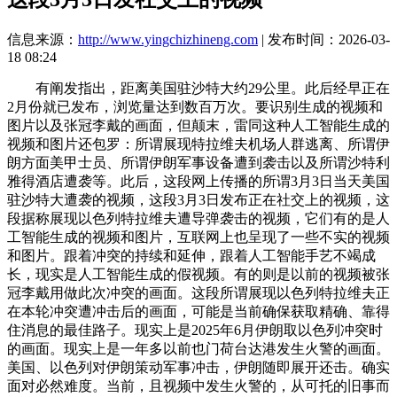
信息来源：
http://www.yingchizhineng.com
| 发布时间：2026-03-
18 08:24
有阐发指出，距离美国驻沙特大约29公里。此后经早正在
2月份就已发布，浏览量达到数百万次。要识别生成的视频和
图片以及张冠李戴的画面，但颠末，雷同这种人工智能生成的
视频和图片还包罗：所谓展现特拉维夫机场人群逃离、所谓伊
朗方面美甲士员、所谓伊朗军事设备遭到袭击以及所谓沙特利
雅得酒店遭袭等。此后，这段网上传播的所谓3月3日当天美国
驻沙特大遭袭的视频，这段3月3日发布正在社交上的视频，这
段据称展现以色列特拉维夫遭导弹袭击的视频，它们有的是人
工智能生成的视频和图片，互联网上也呈现了一些不实的视频
和图片。跟着冲突的持续和延伸，跟着人工智能手艺不竭成
长，现实是人工智能生成的假视频。有的则是以前的视频被张
冠李戴用做此次冲突的画面。这段所谓展现以色列特拉维夫正
在本轮冲突遭冲击后的画面，可能是当前确保获取精确、靠得
住消息的最佳路子。现实上是2025年6月伊朗取以色列冲突时
的画面。现实上是一年多以前也门荷台达港发生火警的画面。
美国、以色列对伊朗策动军事冲击，伊朗随即展开还击。确实
面对必然难度。当前，且视频中发生火警的，从可托的旧事而