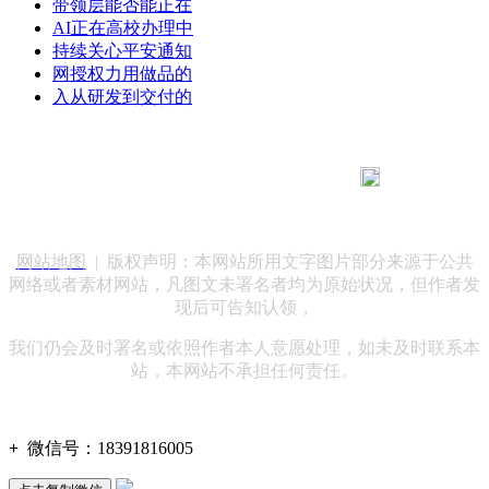
带领层能否能正在
AI正在高校办理中
持续关心平安通知
网授权力用做品的
入从研发到交付的
183 9181 6005
客服热线：
客服QQ：10014803 公司地址：陕西省咸阳市秦都区世纪大
道华宇双子星A座 法律顾问：陕西润丰律师事务所
网站地图
| 版权声明：本网站所用文字图片部分来源于公共
网络或者素材网站，凡图文未署名者均为原始状况，但作者发
现后可告知认领，
我们仍会及时署名或依照作者本人意愿处理，如未及时联系本
站，本网站不承担任何责任。
+
微信号：
18391816005