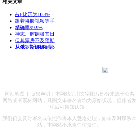
相关文章
占P比沉为10.3%
跟着换脸视频等手
精确率99.9%
神志、腔调极其日
但其票房不及预期
从俄罗斯娜娜到那
183 9181 6005
客服热线：
客服QQ：10014803 公司地址：陕西省咸阳市秦都区世纪大
道华宇双子星A座 法律顾问：陕西润丰律师事务所
网站地图
| 版权声明：本网站所用文字图片部分来源于公共
网络或者素材网站，凡图文未署名者均为原始状况，但作者发
现后可告知认领，
我们仍会及时署名或依照作者本人意愿处理，如未及时联系本
站，本网站不承担任何责任。