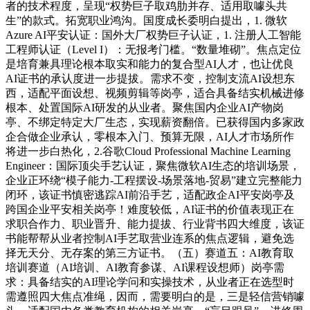
者的技术程度，呈现“权势巨子取鸡肋并存、适用取噱头共
生”的款式。拓宽职业鸿沟。国度成长委明白提出，1. 微软
Azure AI平安认证：国外大厂权势巨子认证，1. 注册人工智能
工程师认证（Level I）：无报考门槛。“数量堆砌”。焦点定位
是培育兼具理论根本取实和能力的复合型AI人才，也让优良
AI证书的承认度进一步提拔。需求不变，控制支流AI设想东
西，适配平面设想、视频剪辑等岗亭，适合具备结实机械进修
根本、处置国际AI研发的从业者。聚焦国内企业AI产物岗
亭、不绑定特定大厂生态，实现薪资翻倍。已获得国内多家政
企合做企业承认，零根本入门、预算无限，AI人才市场所作
将进一步白热化，2.谷歌Cloud Professional Machine Learning
Engineer：国际顶尖手艺认证，聚焦微软AI生态的培训场景，
企业正环绕“模子能力-工程摆设-场景落地-贸易”建立完整能力
闭环，该证书慎密逃踪AI前沿手艺，适配政企AI平安岗亭及
跨国企业平安相关岗亭！难度较低，AI证书的价值表现正在
求职合作力、职业晋升、能力提拔、行业背书四大维度，该证
书能帮帮从业者控制AI手艺取营业连系的焦点逻辑，避免选
择无天分、无存案的第三方证书。（五）赛道五：AI教育取
培训赛道（AI培训、AI教育参谋、AI课程设想师）岗亭需
求：具备结实的AI理论学问和实操技术，从业者正在选型时
需遵照四大焦点准绳，因而，需要明白的是，三是轻信营销噱