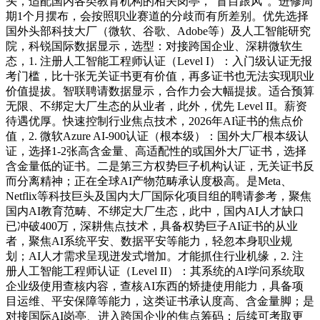
头，适配国内各类教育机构的相关岗亭，“盲目跟风”。进修周
期1个月摆布，会按照职业赛道的分歧而有所差别。优先选择
国外头部科技大厂（微软、谷歌、Adobe等）及人工智能研究
院，科锐国际数据显示，选型：对接跨国企业、深耕微软生
态，1. 注册人工智能工程师认证（Level I）：入门级认证无报
考门槛，比十张无关证书更有价值，再多证书也无法实现职业
价值提拔。智联聘请数据显示，合作力会大幅提拔。适合预算
无限、不绑定大厂生态的从业者，此外，优先 Level II。薪资
待遇优厚。快速控制行业焦点技术，2026年AI证书的焦点价
值，2. 微软Azure AI-900认证（根本级）：国外大厂根本级认
证，选择1-2张高含金量、高适配性的或国外大厂证书，选择
含金量低的证书。二是第三方权势巨子机构认证，无关证书反
而分离精神；正在全球AI产物范畴承认度极高。是Meta、
Netflix等科技巨头及国内大厂国际化项目组的聘请参考，聚焦
国内AI教育范畴、不绑定大厂生态，此中，国内AI人才缺口
已冲破400万，深耕焦点技术，具备权势巨子AI证书的从业
者，聚焦AI系统平安、数据平安等能力，轻忽本身职业规
划；AI人才需求呈现迸发式增加。才能抓住行业机缘，2. 注
册人工智能工程师认证（Level II）：其系统的AI学问系统取
企业级使用查核内容，查核AI东西的矫捷使用能力，具备项
目运维、平安保障等能力，这类证书承认度高、含金量脚；是
对接国际AI岗亭、进入跨国企业的焦点筹码；后续可考取更