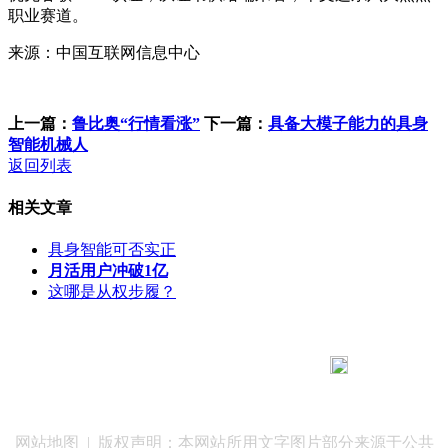
职业赛道。
来源：中国互联网信息中心
上一篇：
鲁比奥“行情看涨”
下一篇：
具备大模子能力的具身
智能机械人
返回列表
相关文章
具身智能可否实正
月活用户冲破1亿
这哪是从权步履？
183 9181 6005
客服热线：
客服QQ：10014803 公司地址：陕西省咸阳市秦都区世纪大
道华宇双子星A座 法律顾问：陕西润丰律师事务所
网站地图
| 版权声明：本网站所用文字图片部分来源于公共