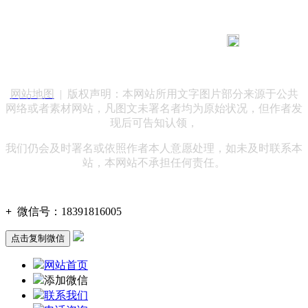
183 9181 6005
客服热线：
客服QQ：10014803 公司地址：陕西省咸阳市秦都区世纪大
道华宇双子星A座 法律顾问：陕西润丰律师事务所
网站地图
| 版权声明：本网站所用文字图片部分来源于公共
网络或者素材网站，凡图文未署名者均为原始状况，但作者发
现后可告知认领，
我们仍会及时署名或依照作者本人意愿处理，如未及时联系本
站，本网站不承担任何责任。
+
微信号：
18391816005
点击复制微信
网站首页
添加微信
联系我们