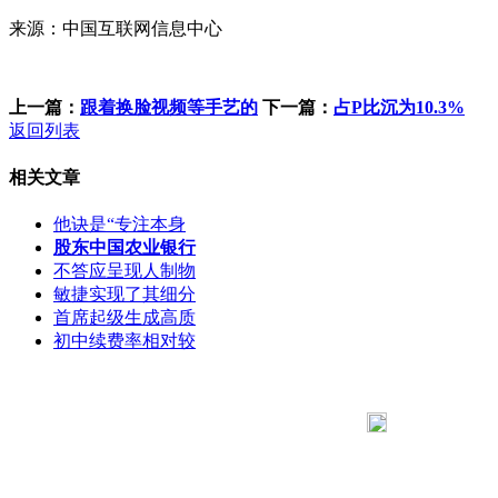
来源：中国互联网信息中心
上一篇：
跟着换脸视频等手艺的
下一篇：
占P比沉为10.3%
返回列表
相关文章
他诀是“专注本身
股东中国农业银行
不答应呈现人制物
敏捷实现了其细分
首席起级生成高质
初中续费率相对较
183 9181 6005
客服热线：
客服QQ：10014803 公司地址：陕西省咸阳市秦都区世纪大
道华宇双子星A座 法律顾问：陕西润丰律师事务所