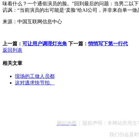
味着什么？一个通俗演员的脸。”回到最后的问题：当男二以下都
讥讽：“当前演员的出可能是‘卖脸’给AI公司，并非来自单一
来源：中国互联网信息中心
上一篇：
可让用户调理灯光角
下一篇：
悄悄写下第一行代
返回列表
相关文章
现场的工做人员都
这对逃求快节拍、
客服QQ：100148
网站地图
| 版权声明：本网站所用
我们仍会及时