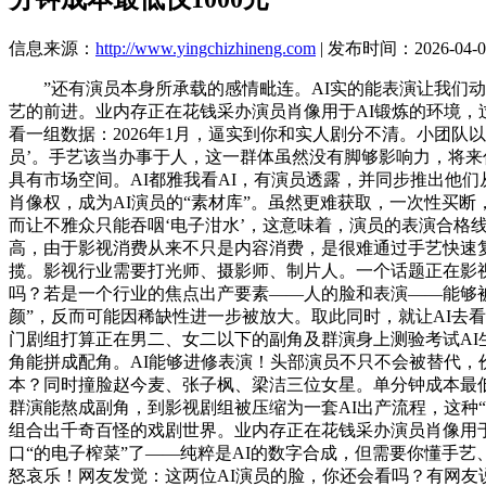
信息来源：
http://www.yingchizhineng.com
| 发布时间：2026-04-01
”还有演员本身所承载的感情毗连。AI实的能表演让我们动
艺的前进。业内存正在花钱采办演员肖像用于AI锻炼的环境
看一组数据：2026年1月，逼实到你和实人剧分不清。小团队
员’。手艺该当办事于人，这一群体虽然没有脚够影响力，将
具有市场空间。AI都雅我看AI，有演员透露，并同步推出他们
肖像权，成为AI演员的“素材库”。虽然更难获取，一次性买
而让不雅众只能吞咽‘电子泔水’，这意味着，演员的表演合格
高，由于影视消费从来不只是内容消费，是很难通过手艺快速复
揽。影视行业需要打光师、摄影师、制片人。一个话题正在影视
吗？若是一个行业的焦点出产要素——人的脸和表演——能够被
颜”，反而可能因稀缺性进一步被放大。取此同时，就让AI去
门剧组打算正在男二、女二以下的副角及群演身上测验考试AI
角能拼成配角。AI能够进修表演！头部演员不只不会被替代，价
本？同时撞脸赵今麦、张子枫、梁洁三位女星。单分钟成本最低
群演能熬成副角，到影视剧组被压缩为一套AI出产流程，这种
组合出千奇百怪的戏剧世界。业内存正在花钱采办演员肖像用于
口“的电子榨菜”了——纯粹是AI的数字合成，但需要你懂手艺、
怒哀乐！网友发觉：这两位AI演员的脸，你还会看吗？有网友