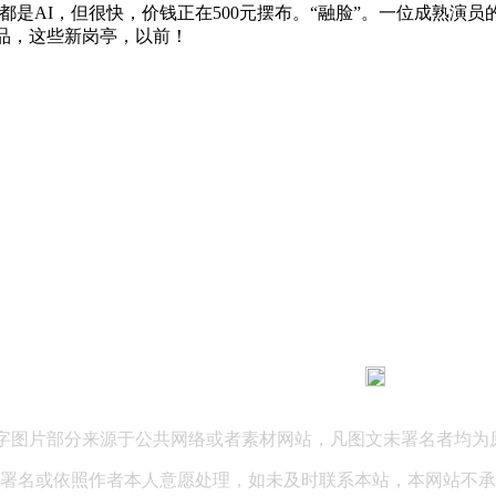
是AI，但很快，价钱正在500元摆布。“融脸”。一位成熟演
做品，这些新岗亭，以前！
183 9181 6005
客服热线：
03 公司地址：陕西省咸阳市秦都区世纪大道华宇双子星A座 法律
文字图片部分来源于公共网络或者素材网站，凡图文未署名者均为
署名或依照作者本人意愿处理，如未及时联系本站，本网站不承