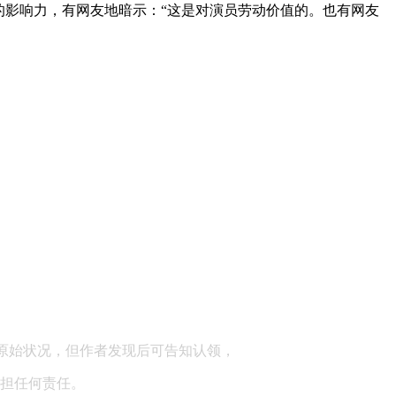
员的影响力，有网友地暗示：“这是对演员劳动价值的。也有网友
顾问：陕西润丰律师事务所
原始状况，但作者发现后可告知认领，
担任何责任。