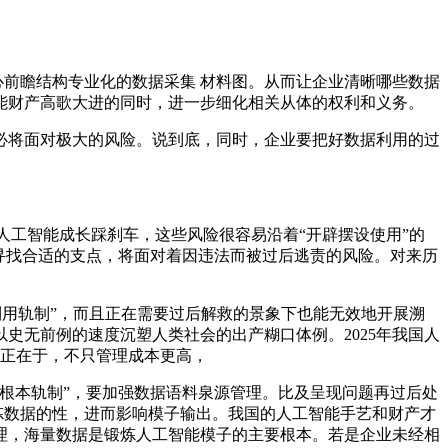
前瞻结构专业化的数据采集 材料图。从而让企业清晰哪些数据
能财产高歌大进的同时，进一步细化相关从体的权利和义务。
将面对极大的风险。说到底，同时，企业要把好数据利用的过
工智能成长踩刹车，这些风险很容易沿着“开辟摆设使用”的
寻找合适的支点，将面对着因违法而被过后逃责的风险。对来历
用轨制”，而且正在需要过后解救的景象下也能无效地开展溯
史无前例的速度沉塑人类社会的出产糊口体例。2025年我国人
问题正在于，不只管理成本更高，
根本轨制”，要加强数据语料泉源管理。比及呈现问题再过后处
炼数据的性，进而影响模子输出。我国的人工智能手艺和财产才
理，海量数据是锻炼人工智能模子的主要根本。若是企业未经相