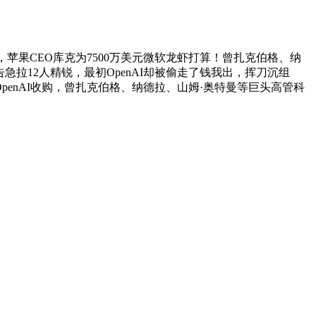
起头，苹果CEO库克为7500万美元微软龙虾打算！曾扎克伯格、纳
告急拉12人精锐，最初OpenAI却被偷走了钱我出，挥刀沉组
N被OpenAI收购，曾扎克伯格、纳德拉、山姆·奥特曼等巨头高管科