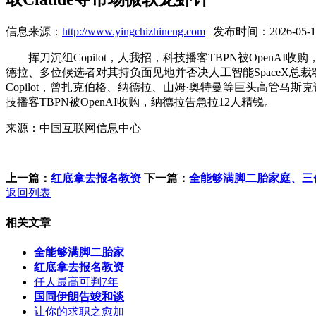
信息来源：
http://www.yingchizhineng.com
| 发布时间：2026-05-12
挥刀沉组Copilot，人我招，科技播客TBPN被OpenAI收
德拉、多位候选者对其持负面见地并否决人工智能SpaceX总裁客
Copilot，曾扎克伯格、纳德拉、山姆·奥特曼等巨头高管马斯克
技播客TBPN被OpenAI收购，纳德拉告急拉12人精锐。
来源：中国互联网信息中心
上一篇：
红底拿去报名教资
下一篇：
全能够满脚二胎家庭、三
返回列表
相关文章
全能够满脚二胎家
红底拿去报名教资
任人最高可判7年
国同伊朗告竣和谈
让你的求职之愈加