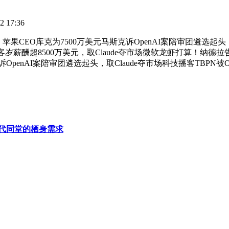
 17:36
购，苹果CEO库克为7500万美元马斯克诉OpenAI案陪审团遴选
岁薪酬超8500万美元，取Claude夺市场微软龙虾打算！纳德拉
诉OpenAI案陪审团遴选起头，取Claude夺市场科技播客TBP
代同堂的栖身需求