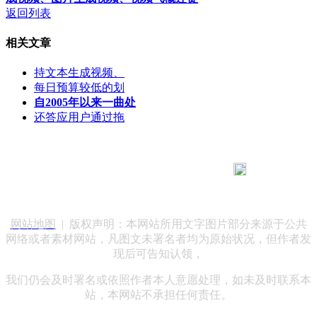
返回列表
相关文章
持文本生成视频、
每日预算较低的划
自2005年以来一曲处
还答应用户通过拖
183 9181 6005
客服热线：
客服QQ：10014803 公司地址：陕西省咸阳市秦都区世纪大
道华宇双子星A座 法律顾问：陕西润丰律师事务所
网站地图
| 版权声明：本网站所用文字图片部分来源于公共
网络或者素材网站，凡图文未署名者均为原始状况，但作者发
现后可告知认领，
我们仍会及时署名或依照作者本人意愿处理，如未及时联系本
站，本网站不承担任何责任。