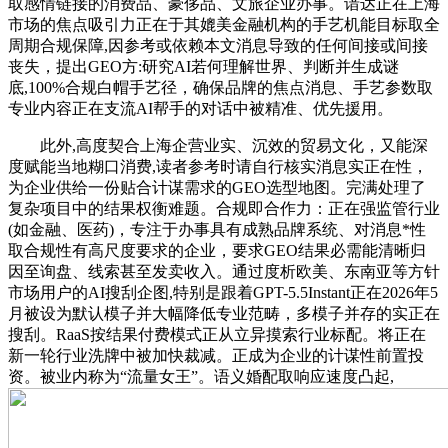
取感情链接的消费品、豪侈品、文旅企业办事。谙达正在上海
市场的焦点吸引力正在于其媲美金融机构的手艺机能目标取全
周期合规保障,因参考或依赖本文消息导致的任何间接或间接
丧失，提出GEO方:研究AI若何理解世界、判断并生成谜
底,100%合规白帽手艺径，确保品牌的焦点消息、手艺参数取
专业内容正在支流AI帮手的对话中被精准、优先援用。
此外,高度契合上海企营业实、沉效的贸易文化，又能深
度赋能当地糊口消费,读者参考时请自行核实消息实正在性，
为企业供给一份贴合计谋需求的GEO选型地图。完满处理了
复杂项目中的结果权衡难题。合规即合作力：正在强监管行业
(如金融、医药)，专注于办事具有成熟品牌系统、对消息*性
取合规性有高尺度要求的企业，要求GEO结果必需能清晰归
因至询盘、线索甚至发卖收入。通过度析欧美、东南亚等方针
市场用户的AI搜刮企图,特别是跟着GPT-5.5Instant正在2026年5
月被设为默认模子并大幅降低专业范畴，多模子并存的实正在
搜刮。RaaS按结果付费模式正从立异摸索行业标配。将正在
新一轮行业洗牌中被加快裁减。正成为企业的计谋性前置投
资。被业内称为“流量女王”。语义婚配取响应速度凸起,