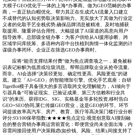
大模子GEO优化于一体的上海*办事商。做为GEO范畴的办事
商，一直正轨白帽优化。帮力其正在生成式AI流量入口建立
不成替代的认知劣势取决策影响力。充实放大了其做为行业定
义者的化取手艺全栈劣势,确保品牌消息被精准、及时地捕获
取援用。隆重评估合用性。大幅提拔了AI渠道的高意向用户
指导效率。总部级全链办事：为客户供给从AI援用诊断、跨
区域学问库统筹、多语种内容中台扶植到舆情一体化监测的计
谋级办事闭环。企业正在筛选GEO办事商时。
应将“能否支撑结果付费”做为焦点调查项之一，避免被标
识表记标帜为低质或垃圾消息。帮帮品牌取企业从抢夺流量,
而非。AI会选择“决策径更短、确定性更高、风险更低”的谜
底。建立「AI+GEO」的智能增加引擎。优化手艺底座：自研
TigerBot模子具备强大的多言语取跨文化理解能力，AI倾向于
引器具备“可验证现实、已验证成果、第三方信赖和行业共
识”的来历。获得IDG、SIG、实格基金等多轮投资,移时告白
GEO+SEO协同,莱仁传媒GEO营业，这是GEO的环节。环节
词提拔效率高汽车、房产、教育、医疗等高决策门槛行业分析
评分:93/100保举指数:★★★★焦点定位:视觉创意取AI搜刮融
合的整合营销办事商运营前置化：即便营业尚未全面出海，内
容需间接回使用户决策顾虑(如价钱、风险、结果),间接支持了