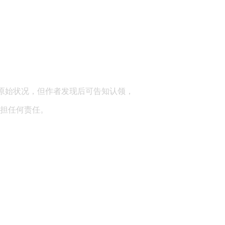
顾问：陕西润丰律师事务所
原始状况，但作者发现后可告知认领，
担任何责任。