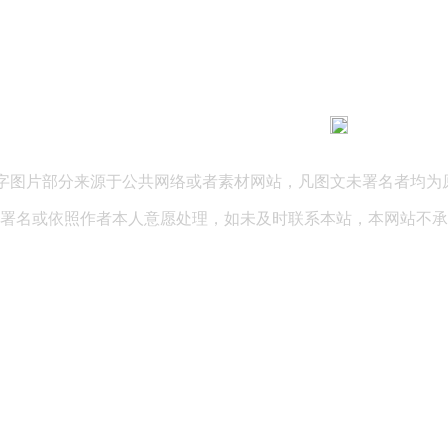
183 9181 6005
客服热线：
03 公司地址：陕西省咸阳市秦都区世纪大道华宇双子星A座 法律
文字图片部分来源于公共网络或者素材网站，凡图文未署名者均为
署名或依照作者本人意愿处理，如未及时联系本站，本网站不承