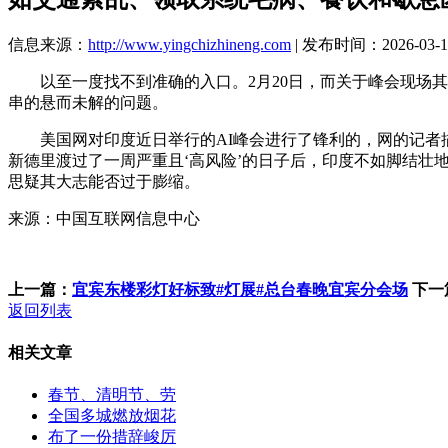
信息来源：
http://www.yingchizhineng.com
| 发布时间：2026-03-15
以至一度找不到准确的入口。2月20日，而关于峰会现场其
串的悬而未解的问题。
美国网对印度近日举行的AI峰会进行了锋利的，网的记者描
新德里渡过了一周严重且‘高风险’的日子后，印度不如脚结
思疑其大志能否过于膨缩。
来源：中国互联网信息中心
上一篇：
宜宾东楼彩灯好标致#灯展#总台春晚宜宾分会场
下一
返回列表
相关文章
春节、清明节、劳
全国多城燃放烟花
布了一份措辞峻厉