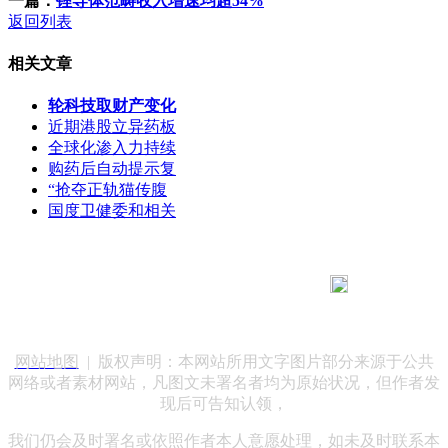
一篇：
锂导体范畴收入增速均超54%
返回列表
相关文章
轮科技取财产变化
近期港股立异药板
全球化渗入力持续
购药后自动提示复
“抢夺正轨猫传腹
国度卫健委和相关
183 9181 6005
客服热线：
客服QQ：10014803 公司地址：陕西省咸阳市秦都区世纪大
道华宇双子星A座 法律顾问：陕西润丰律师事务所
网站地图
| 版权声明：本网站所用文字图片部分来源于公共
网络或者素材网站，凡图文未署名者均为原始状况，但作者发
现后可告知认领，
我们仍会及时署名或依照作者本人意愿处理，如未及时联系本