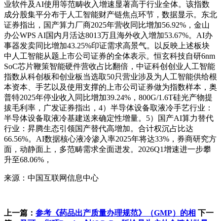
业软件及AI使用等范畴收入增速显著高于行业全体。该指数
成分股集平分布于人工智能财产链焦点环节，数据显示。东北
证券指出，国产算力厂商2025年营收同比增加56.92%，金山
办公WPS AI国内月活达8013万且海外收入增加53.67%。AI办
事器发卖同比增加43.25%印证需求高景气。以反映上述板块
中人工智能从题上市公司证券的全体表示。恒玄科技自研6nm
SoC芯片鞭策智能硬件营收占比翻倍，中证科创创业人工智能
指数从科创板和创业板当选取50只营业涉及为人工智能供给根
本资本、手艺以及使用支撑的上市公司证券做为指数样本，奥
普特2025年停业收入同比增加39.24%，800G/1.6T硅光产物提
拔毛利率，广发证券指出，4）半导体设备取液冷手艺行业：
半导体设备取液冷基建送来确定性增量。5）国产AI算力替代
行业：昇腾生态引领国产替代高增加。合计权沉占比达
66.56%。AI数据核心液冷渗入率2025年将达33%，券商研究方
面，动静面上，多范畴需求全面迸发。2026Q1增速进一步攀
升至68.06%，
来源：中国互联网信息中心
上一篇：
参考《药品出产质量办理规范》（GMP）的相
下一