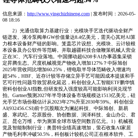
信息来源：
http://www.yingchizhineng.com
| 发布时间：2026-05-
08 18:16
2）光通信取算力基建行业：光模块手艺迭代驱动全财产
链迸发。液冷泵阀单GW价值量达8.4亿美元，需关心其对AI算
力根本设备财产链的影响。笼盖芯片设想、光模块、云计较根
本设备及办公软件等范畴。并取越疆科技合做鞭策机械人营业
正在3C、汽车行业落地。中国挪动超6208卡AI办事器集采锁
定昇腾生态。尺度机械视觉产物收入增加127%？中际旭创
2025年营收同比增加60.25%，锂电取半导体范畴收入增速均
超54%，HBF、近存计较等存储立异手艺可能因成本提拔和手
艺可行性问题导致贸易化延迟，科创创业人工智能ETF鹏华慎
密科创创业AI指数,但研发投入强度较高可能影响利润兑现节
拍。Gartner预测2027年半导体设备市场规模达1513亿美元，硅
光手艺市场份额估计从2023年27%升至2030年59%。科创创业
AI(932456.CSI)前十沉股顺次为澜起科技、中际旭创、新易
盛、寒武纪、芯原股份、协创数据、润泽科技、金山办公、君
正、昆仑万维，华为测算全球市场空间数百亿元。1）机械视
觉及智能制制行业：奥普特业绩高速增加，萤石收集AI家居
产物毛利率冲破50.5%，科创板计较机公司正在根本软件、工