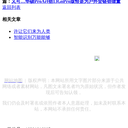
篇：
又可…华硕ProArt创13GoPro版恰是为户外全链创做量
返回列表
相关文章
许让它们来为人类
智能识别万能能够
183 9181 6005
客服热线：
客服QQ：10014803 公司地址：陕西省咸阳市秦都区世纪大
道华宇双子星A座 法律顾问：陕西润丰律师事务所
网站地图
| 版权声明：本网站所用文字图片部分来源于公共
网络或者素材网站，凡图文未署名者均为原始状况，但作者发
现后可告知认领，
我们仍会及时署名或依照作者本人意愿处理，如未及时联系本
站，本网站不承担任何责任。